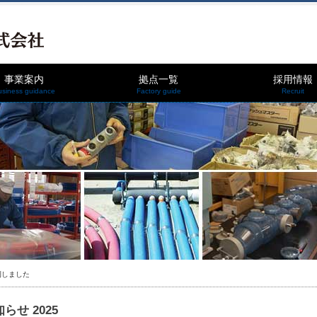
事業案内
拠点一覧
採用情報
usiness guidance
Factory guide
Recruit
を発刊しました
らせ 2025