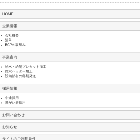
HOME
企業情報
会社概要
沿革
BCPの取組み
事業案内
給水・給湯プレカット加工
排水ヘッダー加工
設備部材の邸別発送
採用情報
中途採用
障がい者採用
お問い合わせ
お知らせ
サイトのご利用条件