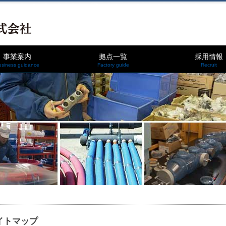
事業案内
拠点一覧
採用情報
usiness guidance
Factory guide
Recruit
イトマップ